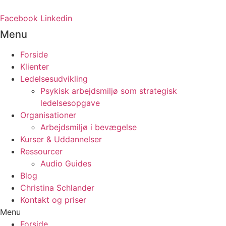
Videre
til
Facebook
Linkedin
indhold
Menu
Forside
Klienter
Ledelsesudvikling
Psykisk arbejdsmiljø som strategisk
ledelsesopgave
Organisationer
Arbejdsmiljø i bevægelse
Kurser & Uddannelser
Ressourcer
Audio Guides
Blog
Christina Schlander
Kontakt og priser
Menu
Forside