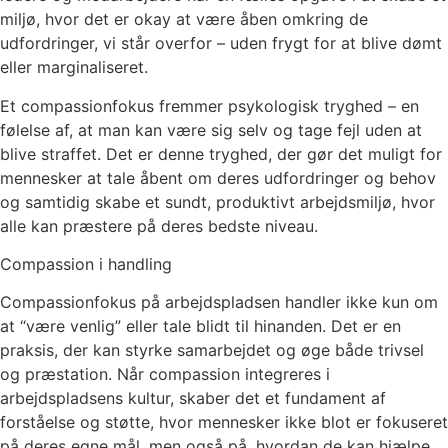
miljø, hvor det er okay at være åben omkring de
udfordringer, vi står overfor – uden frygt for at blive dømt
eller marginaliseret.
Et compassionfokus fremmer psykologisk tryghed – en
følelse af, at man kan være sig selv og tage fejl uden at
blive straffet. Det er denne tryghed, der gør det muligt for
mennesker at tale åbent om deres udfordringer og behov
og samtidig skabe et sundt, produktivt arbejdsmiljø, hvor
alle kan præstere på deres bedste niveau.
Compassion i handling
Compassionfokus på arbejdspladsen handler ikke kun om
at “være venlig” eller tale blidt til hinanden. Det er en
praksis, der kan styrke samarbejdet og øge både trivsel
og præstation. Når compassion integreres i
arbejdspladsens kultur, skaber det et fundament af
forståelse og støtte, hvor mennesker ikke blot er fokuseret
på deres egne mål, men også på, hvordan de kan hjælpe