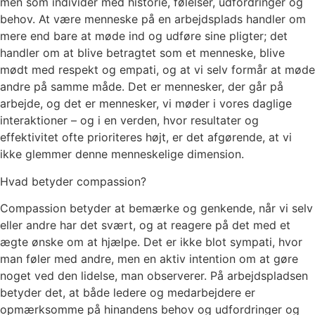
men som individer med historie, følelser, udfordringer og
behov. At være menneske på en arbejdsplads handler om
mere end bare at møde ind og udføre sine pligter; det
handler om at blive betragtet som et menneske, blive
mødt med respekt og empati, og at vi selv formår at møde
andre på samme måde. Det er mennesker, der går på
arbejde, og det er mennesker, vi møder i vores daglige
interaktioner – og i en verden, hvor resultater og
effektivitet ofte prioriteres højt, er det afgørende, at vi
ikke glemmer denne menneskelige dimension.
Hvad betyder compassion?
Compassion betyder at bemærke og genkende, når vi selv
eller andre har det svært, og at reagere på det med et
ægte ønske om at hjælpe. Det er ikke blot sympati, hvor
man føler med andre, men en aktiv intention om at gøre
noget ved den lidelse, man observerer. På arbejdspladsen
betyder det, at både ledere og medarbejdere er
opmærksomme på hinandens behov og udfordringer og