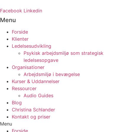
Videre
til
Facebook
Linkedin
indhold
Menu
Forside
Klienter
Ledelsesudvikling
Psykisk arbejdsmiljø som strategisk
ledelsesopgave
Organisationer
Arbejdsmiljø i bevægelse
Kurser & Uddannelser
Ressourcer
Audio Guides
Blog
Christina Schlander
Kontakt og priser
Menu
Forside