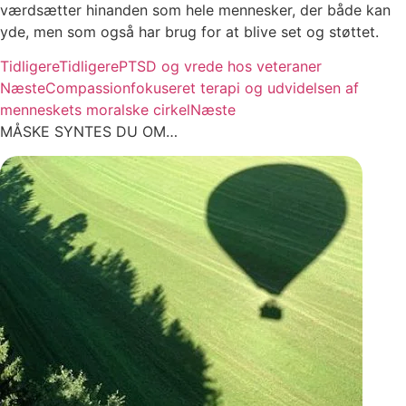
værdsætter hinanden som hele mennesker, der både kan
yde, men som også har brug for at blive set og støttet.
Tidligere
Tidligere
PTSD og vrede hos veteraner
Næste
Compassionfokuseret terapi og udvidelsen af
menneskets moralske cirkel
Næste
MÅSKE SYNTES DU OM…