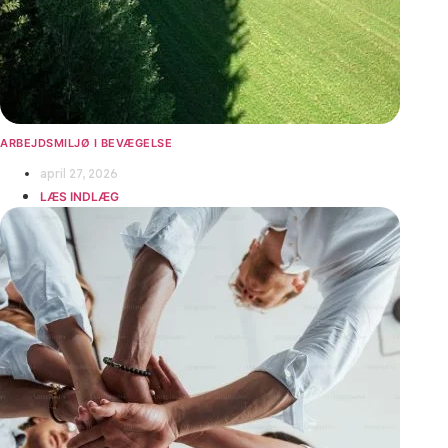
ARBEJDSMILJØ I BEVÆGELSE
april 27, 2026
LÆS INDLÆG