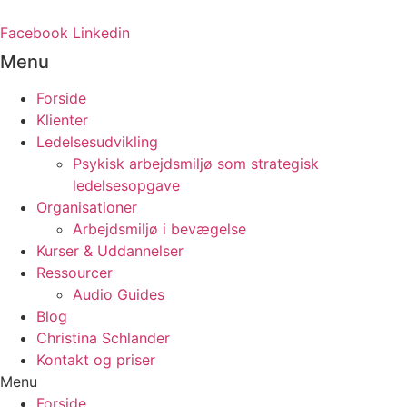
Videre
til
Facebook
Linkedin
indhold
Menu
Forside
Klienter
Ledelsesudvikling
Psykisk arbejdsmiljø som strategisk
ledelsesopgave
Organisationer
Arbejdsmiljø i bevægelse
Kurser & Uddannelser
Ressourcer
Audio Guides
Blog
Christina Schlander
Kontakt og priser
Menu
Forside